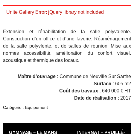
Unite Gallery Error: jQuery library not included
Extension et réhabilitation de la salle polyvalente.
Construction d’un office et d’une laverie. Réaménagement
de la salle polyvlente, et de salles de réunion. Mise aux
normes accessibilité, amélioration du confort visuel,
acoustique et thermique des locaux.
Maître d’ouvrage :
Commune de Neuville Sur Sarthe
Surface :
605 m2
Coût des travaux :
640 000 € HT
Date de réalisation :
2017
Catégorie :
Equipement
POST NAVIGATION
GYMNASE – LE MANS
INTERNAT – PRUILLÉ-