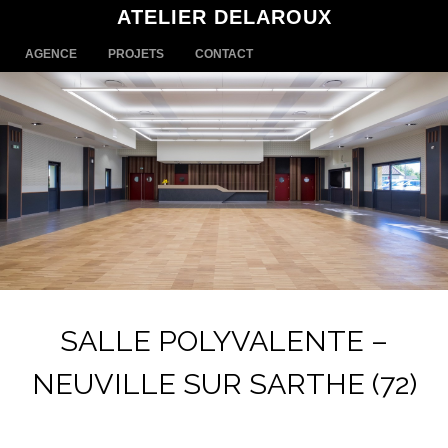
ATELIER DELAROUX
MENU
SKIP TO CONTENT
AGENCE
PROJETS
CONTACT
SALLE POLYVALENTE –
NEUVILLE SUR SARTHE (72)